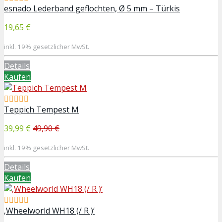
esnado Lederband geflochten, Ø 5 mm – Türkis
19,65 €
inkl. 19% gesetzlicher MwSt.
Details
Kaufen
Teppich Tempest M
39,99 €
49,90 €
inkl. 19% gesetzlicher MwSt.
Details
Kaufen
‚Wheelworld WH18 (/ R )‘