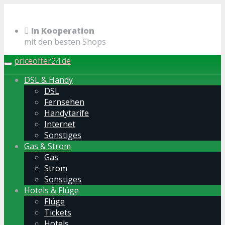
Skip
to
In Kooperation
main
mit den besten Shops
content
priceoffer24.de
Toggle
navigation
DSL & Handy
DSL
Fernsehen
Handytarife
Internet
Sonstiges
Gas & Strom
Gas
Strom
Sonstiges
Hotels & Flüge
Flüge
Tickets
Hotels