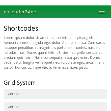
Skip
to
priceoffer24.de
main
Toggl
content
navig
Shortcodes
Lorem ipsum dolor sit amet, consectetuer adipiscing elit.
Aenean commodo ligula eget dolor. Aenean massa. Cum sociis
natoque penatibus et magnis dis parturient montes, nascetur
ridiculus mus. Donec quam felis, ultricies nec, pellentesque eu,
pretium quis, sem. Nulla consequat massa quis enim. Donec
pede justo, fringilla vel, aliquet nec, vulputate eget, arcu. In enim
justo, rhoncus ut, imperdiet a, venenatis vitae, justo.
Grid System
Grid 1/2
Grid 1/2