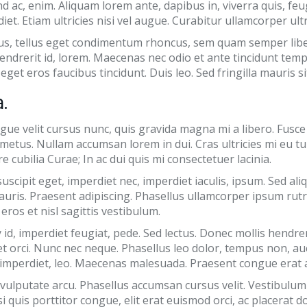
end ac, enim. Aliquam lorem ante, dapibus in, viverra quis, feu
t. Etiam ultricies nisi vel augue. Curabitur ullamcorper ultri
s, tellus eget condimentum rhoncus, sem quam semper liber
endrerit id, lorem. Maecenas nec odio et ante tincidunt temp
eget eros faucibus tincidunt. Duis leo. Sed fringilla mauris s
.
ue velit cursus nunc, quis gravida magna mi a libero. Fusce
metus. Nullam accumsan lorem in dui. Cras ultricies mi eu tu
re cubilia Curae; In ac dui quis mi consectetuer lacinia.
uscipit eget, imperdiet nec, imperdiet iaculis, ipsum. Sed ali
mauris. Praesent adipiscing. Phasellus ullamcorper ipsum 
eros et nisl sagittis vestibulum.
id, imperdiet feugiat, pede. Sed lectus. Donec mollis hendrer
et orci. Nunc nec neque. Phasellus leo dolor, tempus non, auct
 imperdiet, leo. Maecenas malesuada. Praesent congue erat 
vulputate arcu. Phasellus accumsan cursus velit. Vestibulum 
i quis porttitor congue, elit erat euismod orci, ac placerat d