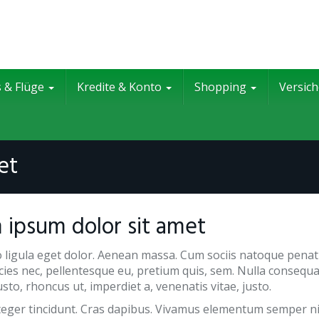
s & Flüge
Kredite & Konto
Shopping
Versic
et
 ipsum dolor sit amet
 ligula eget dolor. Aenean massa. Cum sociis natoque penat
icies nec, pellentesque eu, pretium quis, sem. Nulla consequa
usto, rhoncus ut, imperdiet a, venenatis vitae, justo.
nteger tincidunt. Cras dapibus. Vivamus elementum semper ni