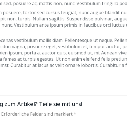
 sed, posuere ac, mattis non, nunc. Vestibulum fringilla pede
posuere, tortor sed cursus feugiat, nunc augue blandit nunc,
scipit non, turpis. Nullam sagittis. Suspendisse pulvinar, au
 nunc. Vestibulum ante ipsum primis in faucibus orci luctus e
aecenas vestibulum mollis diam. Pellentesque ut neque. Pelle
 dui magna, posuere eget, vestibulum et, tempor auctor, just
ien ipsum, porta a, auctor quis, euismod ut, mi. Aenean viv
 fames ac turpis egestas. Ut non enim eleifend felis pretium 
t. Curabitur at lacus ac velit ornare lobortis. Curabitur a fel
 zum Artikel? Teile sie mit uns!
 Erforderliche Felder sind markiert *