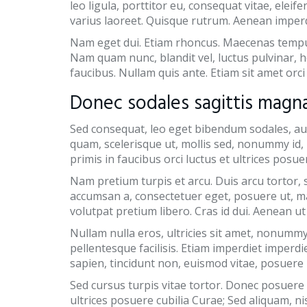
leo ligula, porttitor eu, consequat vitae, eleif
varius laoreet. Quisque rutrum. Aenean imperdie
Nam eget dui. Etiam rhoncus. Maecenas tempu
Nam quam nunc, blandit vel, luctus pulvinar, h
faucibus. Nullam quis ante. Etiam sit amet orci 
Donec sodales sagittis magna
Sed consequat, leo eget bibendum sodales, aug
quam, scelerisque ut, mollis sed, nonummy id, 
primis in faucibus orci luctus et ultrices posue
Nam pretium turpis et arcu. Duis arcu tortor, s
accumsan a, consectetuer eget, posuere ut, 
volutpat pretium libero. Cras id dui. Aenean ut 
Nullam nulla eros, ultricies sit amet, nonummy 
pellentesque facilisis. Etiam imperdiet imperdi
sapien, tincidunt non, euismod vitae, posuere
Sed cursus turpis vitae tortor. Donec posuere 
ultrices posuere cubilia Curae; Sed aliquam, nis