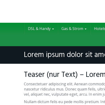
Skip
to
main
content
DSL & Handy
Gas & Strom
Hotel
Lorem ipsum dolor sit am
Teaser (nur Text) – Lorem
Consectetuer adipiscing elit. Aenean commodo
nascetur ridiculus mus. Donec quam felis, ultr
vel, aliquet nec, vulputate eget, arcu. In enim j
Nullam dictum felis eu pede mollis pretium. I