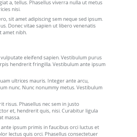
giat a, tellus. Phasellus viverra nulla ut metus
cies nisi.
o, sit amet adipiscing sem neque sed ipsum.
us. Donec vitae sapien ut libero venenatis
it amet nibh.
 vulputate eleifend sapien. Vestibulum purus
rpis hendrerit fringilla. Vestibulum ante ipsum
quam ultrices mauris. Integer ante arcu,
rutrum nunc. Nunc nonummy metus. Vestibulum
it risus. Phasellus nec sem in justo
or et, hendrerit quis, nisi. Curabitur ligula
at massa.
ante ipsum primis in faucibus orci luctus et
olor lectus quis orci. Phasellus consectetuer