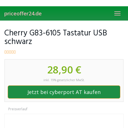
Skip
to
priceoffer24.de
main
Toggl
content
navig
Cherry G83-6105 Tastatur USB
schwarz
28,90 €
inkl. 19% gesetzlicher MwSt.
Jetzt bei cyberport AT kaufen
Preisverlauf