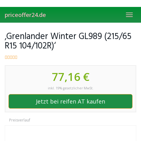
Skip
to
priceoffer24.de
main
Toggl
content
navig
‚Grenlander Winter GL989 (215/65
R15 104/102R)‘
77,16 €
inkl. 19% gesetzlicher MwSt.
Jetzt bei reifen AT kaufen
Preisverlauf