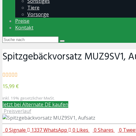
Sonstiges
Tiere
Vorsorge
Preise
Kontakt
Spitzgebäckvorsatz MUZ9SV1, A
15,99 €
inkl. 19% gesetzlicher MwSt.
Jetzt bei Alternate DE kaufen
Preisverlauf
0
Signale
1337
WhatsApp
0
Likes
0
Shares
0
Twee