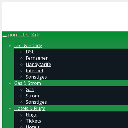
Skip
to
main
content
priceoffer24.de
Toggle
navigation
DSL & Handy
DSL
Fernsehen
Handytarife
Internet
Sonstiges
Gas & Strom
Gas
Strom
Sonstiges
Hotels & Flüge
Flüge
Tickets
Hotels