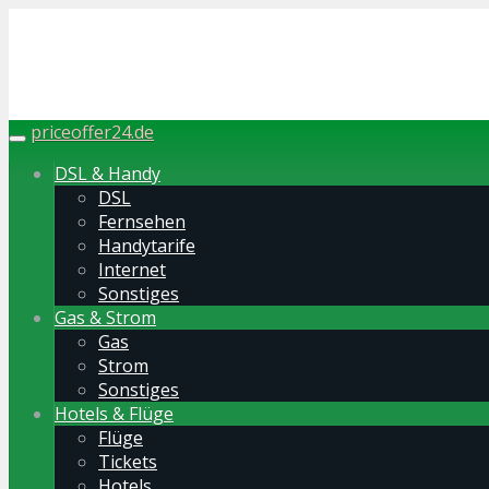
Skip
to
main
content
priceoffer24.de
Toggle
navigation
DSL & Handy
DSL
Fernsehen
Handytarife
Internet
Sonstiges
Gas & Strom
Gas
Strom
Sonstiges
Hotels & Flüge
Flüge
Tickets
Hotels