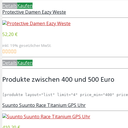
Details
Kaufen
Protective Damen Eazy Weste
52,20 €
inkl. 19% gesetzlicher MwSt.
Details
Kaufen
Produkte zwischen 400 und 500 Euro
[produkte layout="list" limit="4" price_min="400" price
Suunto Suunto Race Titanium GPS Uhr
410,20 €