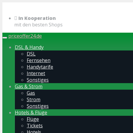
Skip
to
In Kooperation
main
mit den besten Shops
content
priceoffer24.de
Toggle
navigation
DSL & Handy
DSL
Fernsehen
Handytarife
Internet
Sonstiges
Gas & Strom
Gas
Strom
Sonstiges
Hotels & Flüge
Flüge
Tickets
Hotels